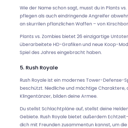
Wie der Name schon sagt, musst du in Plants v
pflegen als auch eindringende Angreifer abweh
an skurrilen pflanzlichen Waffen – von Kirschb
Plants vs. Zombies bietet 26 einzigartige Untote
überarbeitete HD-Grafiken und neue Koop-Modi,
Spiel des Jahres eingebracht haben.
5. Rush Royale
Rush Royale ist ein modernes Tower-Defense-Sp
beschützt. Niedliche und mächtige Charaktere, 
Klingentänzer, bilden deine Armee.
Du stellst Schlachtpläne auf, stellst deine Hel
Gebiete. Rush Royale bietet außerdem Echtzei
dich mit Freunden zusammentun kannst, um die I