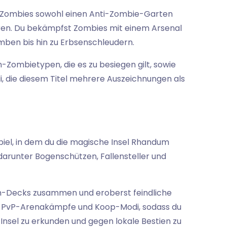
s. Zombies sowohl einen Anti-Zombie-Garten
ren. Du bekämpfst Zombies mit einem Arsenal
omben bis hin zu Erbsenschleudern.
n-Zombietypen, die es zu besiegen gilt, sowie
 die diesem Titel mehrere Auszeichnungen als
iel, in dem du die magische Insel Rhandum
darunter Bogenschützen, Fallensteller und
den-Decks zusammen und eroberst feindliche
t-PvP-Arenakämpfe und Koop-Modi, sodass du
nsel zu erkunden und gegen lokale Bestien zu