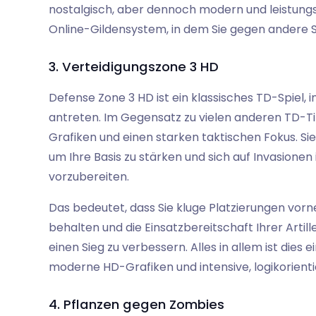
nostalgisch, aber dennoch modern und leistungs
Online-Gildensystem, in dem Sie gegen andere S
3. Verteidigungszone 3 HD
Defense Zone 3 HD ist ein klassisches TD-Spiel, 
antreten. Im Gegensatz zu vielen anderen TD-Ti
Grafiken und einen starken taktischen Fokus. Si
um Ihre Basis zu stärken und sich auf Invasione
vorzubereiten.
Das bedeutet, dass Sie kluge Platzierungen vo
behalten und die Einsatzbereitschaft Ihrer Arti
einen Sieg zu verbessern. Alles in allem ist dies 
moderne HD-Grafiken und intensive, logikorient
4. Pflanzen gegen Zombies