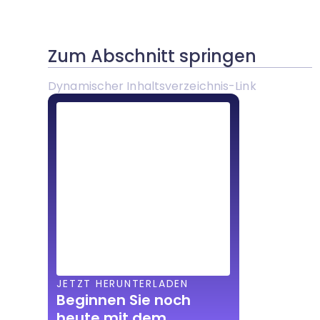
Zum Abschnitt springen
Dynamischer Inhaltsverzeichnis-Link
JETZT HERUNTERLADEN
Beginnen Sie noch
heute mit dem