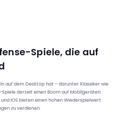
ense-Spiele, die auf
nd
 auf dem Desktop hat – darunter Klassiker wie
Spiele derzeit einen Boom auf Mobilgeräten.
 und iOS bieten einen hohen Wiederspielwert
ngen zu verdienen.