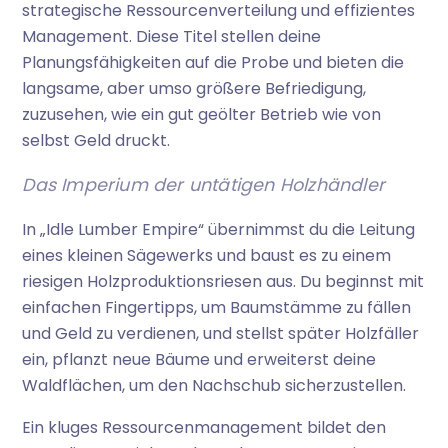
strategische Ressourcenverteilung und effizientes
Management. Diese Titel stellen deine
Planungsfähigkeiten auf die Probe und bieten die
langsame, aber umso größere Befriedigung,
zuzusehen, wie ein gut geölter Betrieb wie von
selbst Geld druckt.
Das Imperium der untätigen Holzhändler
In „Idle Lumber Empire“ übernimmst du die Leitung
eines kleinen Sägewerks und baust es zu einem
riesigen Holzproduktionsriesen aus. Du beginnst mit
einfachen Fingertipps, um Baumstämme zu fällen
und Geld zu verdienen, und stellst später Holzfäller
ein, pflanzt neue Bäume und erweiterst deine
Waldflächen, um den Nachschub sicherzustellen.
Ein kluges Ressourcenmanagement bildet den