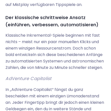
auf Mistplay verfügbaren Tippspiele an.
Der klassische schrittweise Ansatz
(einführen, verbessern, automatisieren)
Klassische Inkremental-Spiele beginnen mit fast
nichts – meist nur ein paar manuellen Klicks und
einem winzigen Ressourcenstrom. Doch schon
bald entwickeln sich diese bescheidenen Anfänge
zu automatisierten Systemen und astronomischen
Zahlen, die von Minute zu Minute schneller steigen.
AdVenture Capitalist
In „AdVenture Capitalist“ fängst du ganz
bescheiden mit einem einzigen Limonadenstand
an. Jeder Fingertipp bringt dir jedoch einen kleinen
Geldsegen ein, den du in weitere Stände und