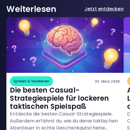
Weiterlesen
Jetzt entdecken
Spielen & Verdienen
20. März 2026
Die besten Casual-
Strategiespiele für lockeren
taktischen Spielspaß
Entdecke die besten Casual-Strategiespiele.
D
Außerdem erfährst du, wie du deine taktischen
C
Abenteuer in echte Geschenkgutscheine
S