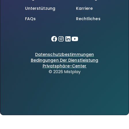
Unterstützung
Karriere
FAQs
Rechtliches
Datenschutzbestimmungen
Bedingungen Der Dienstleistung
Privatsphäre-Center
© 2026 Mistplay