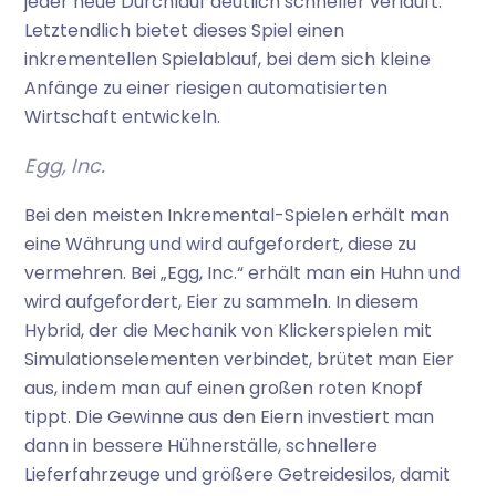
jeder neue Durchlauf deutlich schneller verläuft.
Letztendlich bietet dieses Spiel einen
inkrementellen Spielablauf, bei dem sich kleine
Anfänge zu einer riesigen automatisierten
Wirtschaft entwickeln.
Egg, Inc.
Bei den meisten Inkremental-Spielen erhält man
eine Währung und wird aufgefordert, diese zu
vermehren. Bei „Egg, Inc.“ erhält man ein Huhn und
wird aufgefordert, Eier zu sammeln. In diesem
Hybrid, der die Mechanik von Klickerspielen mit
Simulationselementen verbindet, brütet man Eier
aus, indem man auf einen großen roten Knopf
tippt. Die Gewinne aus den Eiern investiert man
dann in bessere Hühnerställe, schnellere
Lieferfahrzeuge und größere Getreidesilos, damit