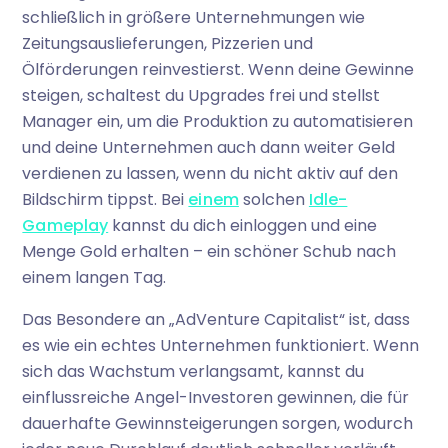
schließlich in größere Unternehmungen wie
Zeitungsauslieferungen, Pizzerien und
Ölförderungen reinvestierst. Wenn deine Gewinne
steigen, schaltest du Upgrades frei und stellst
Manager ein, um die Produktion zu automatisieren
und deine Unternehmen auch dann weiter Geld
verdienen zu lassen, wenn du nicht aktiv auf den
Bildschirm tippst. Bei
einem
solchen
Idle-
Gameplay
kannst du dich einloggen und eine
Menge Gold erhalten – ein schöner Schub nach
einem langen Tag.
Das Besondere an „AdVenture Capitalist“ ist, dass
es wie ein echtes Unternehmen funktioniert. Wenn
sich das Wachstum verlangsamt, kannst du
einflussreiche Angel-Investoren gewinnen, die für
dauerhafte Gewinnsteigerungen sorgen, wodurch