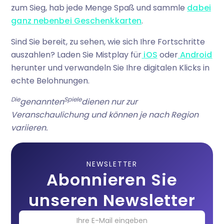
zum Sieg, hab jede Menge Spaß und sammle
dabei
ganz nebenbei Geschenkkarten
.
Sind Sie bereit, zu sehen, wie sich Ihre Fortschritte
auszahlen? Laden Sie Mistplay für
iOS
oder
Android
herunter und verwandeln Sie Ihre digitalen Klicks in
echte Belohnungen.
Die
Spiele
genannten
dienen nur zur
Veranschaulichung und können je nach Region
variieren.
NEWSLETTER
Abonnieren Sie
unseren Newsletter