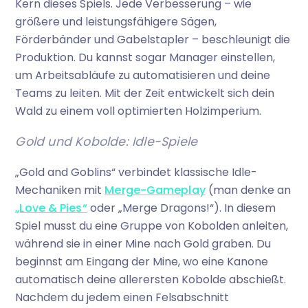
Kern dieses Spiels. Jede Verbesserung – wie
größere und leistungsfähigere Sägen,
Förderbänder und Gabelstapler – beschleunigt die
Produktion. Du kannst sogar Manager einstellen,
um Arbeitsabläufe zu automatisieren und deine
Teams zu leiten. Mit der Zeit entwickelt sich dein
Wald zu einem voll optimierten Holzimperium.
Gold und Kobolde: Idle-Spiele
„Gold and Goblins“ verbindet klassische Idle-
Mechaniken mit
Merge-Gameplay
(man denke an
„Love & Pies“
oder „Merge Dragons!“). In diesem
Spiel musst du eine Gruppe von Kobolden anleiten,
während sie in einer Mine nach Gold graben. Du
beginnst am Eingang der Mine, wo eine Kanone
automatisch deine allerersten Kobolde abschießt.
Nachdem du jedem einen Felsabschnitt