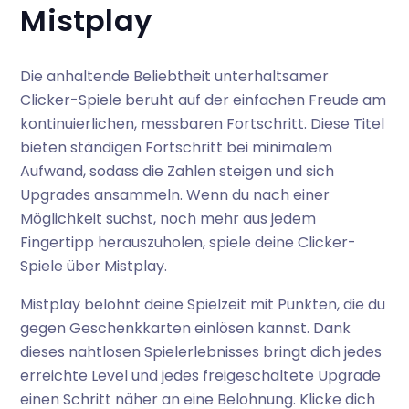
Mistplay
Die anhaltende Beliebtheit unterhaltsamer
Clicker-Spiele beruht auf der einfachen Freude am
kontinuierlichen, messbaren Fortschritt. Diese Titel
bieten ständigen Fortschritt bei minimalem
Aufwand, sodass die Zahlen steigen und sich
Upgrades ansammeln. Wenn du nach einer
Möglichkeit suchst, noch mehr aus jedem
Fingertipp herauszuholen, spiele deine Clicker-
Spiele über Mistplay.
Mistplay belohnt deine Spielzeit mit Punkten, die du
gegen Geschenkkarten einlösen kannst. Dank
dieses nahtlosen Spielerlebnisses bringt dich jedes
erreichte Level und jedes freigeschaltete Upgrade
einen Schritt näher an eine Belohnung. Klicke dich