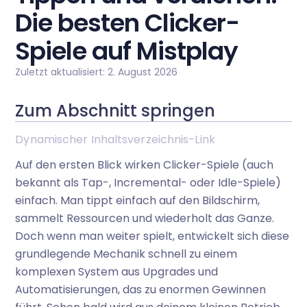
Die besten Clicker-
Spiele auf Mistplay
Zuletzt aktualisiert: 2. August 2026
Zum Abschnitt springen
Dynamischer Inhaltsverzeichnis-Link
Auf den ersten Blick wirken Clicker-Spiele (auch
bekannt als Tap-, Incremental- oder Idle-Spiele)
einfach. Man tippt einfach auf den Bildschirm,
sammelt Ressourcen und wiederholt das Ganze.
Doch wenn man weiter spielt, entwickelt sich diese
grundlegende Mechanik schnell zu einem
komplexen System aus Upgrades und
Automatisierungen, das zu enormen Gewinnen