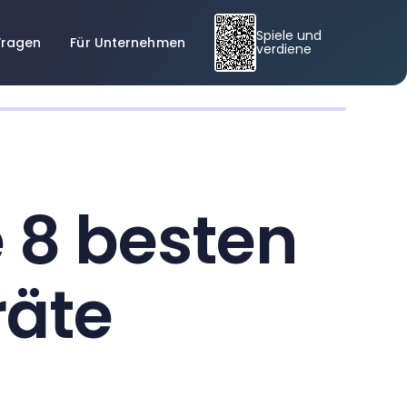
Spiele und
Fragen
Für Unternehmen
verdiene
e 8 besten
räte