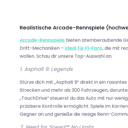
Realistische Arcade-Rennspiele (hochwe
Arcade-Rennspiele
bieten atemberaubende Grafi
Drift-Mechaniken –
ideal für F1-Fans
, die mit r
wollen. Schau dir unsere Top-Auswahl an.
1. Asphalt 9: Legends
Stürze dich mit „Asphalt 9“ direkt in ein rasan
Strecken und mehr als 300 Fahrzeugen, darunter 
„TouchDrive“ steuerst du das Auto mit nur weni
präzisere Kontrolle ermöglicht. Spiele im Karri
Gegner an und genieße die riesige Renn-Commu
2. Need for Speed™ No Limits